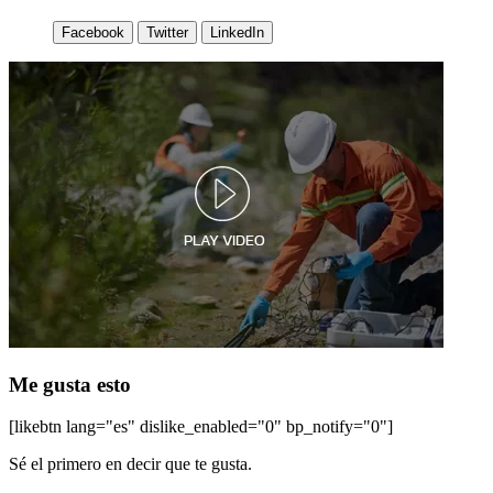
Facebook
Twitter
LinkedIn
Me gusta esto
[likebtn lang="es" dislike_enabled="0" bp_notify="0"]
Sé el primero en decir que te gusta.