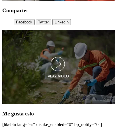
Comparte:
Facebook
Twitter
LinkedIn
Me gusta esto
[likebtn lang="es" dislike_enabled="0" bp_notify="0"]