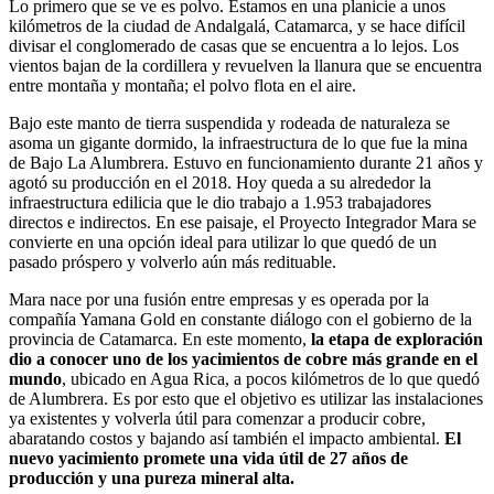
Lo primero que se ve es polvo. Estamos en una planicie a unos
kilómetros de la ciudad de Andalgalá, Catamarca, y se hace difícil
divisar el conglomerado de casas que se encuentra a lo lejos. Los
vientos bajan de la cordillera y revuelven la llanura que se encuentra
entre montaña y montaña; el polvo flota en el aire.
Bajo este manto de tierra suspendida y rodeada de naturaleza se
asoma un gigante dormido, la infraestructura de lo que fue la mina
de Bajo La Alumbrera. Estuvo en funcionamiento durante 21 años y
agotó su producción en el 2018. Hoy queda a su alrededor la
infraestructura edilicia que le dio trabajo a 1.953 trabajadores
directos e indirectos. En ese paisaje, el Proyecto Integrador Mara se
convierte en una opción ideal para utilizar lo que quedó de un
pasado próspero y volverlo aún más redituable.
Mara nace por una fusión entre empresas y es operada por la
compañía Yamana Gold en constante diálogo con el gobierno de la
provincia de Catamarca. En este momento,
la etapa de exploración
dio a conocer uno de los yacimientos de cobre más grande en el
mundo
, ubicado en Agua Rica, a pocos kilómetros de lo que quedó
de Alumbrera. Es por esto que el objetivo es utilizar las instalaciones
ya existentes y volverla útil para comenzar a producir cobre,
abaratando costos y bajando así también el impacto ambiental.
El
nuevo yacimiento promete una vida útil de 27 años de
producción y una pureza mineral alta.