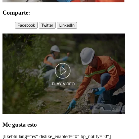
Comparte:
Facebook
Twitter
LinkedIn
Me gusta esto
[likebtn lang="es" dislike_enabled="0" bp_notify="0"]