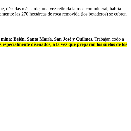
e, décadas más tarde, una vez retirada la roca con mineral, habría
omento: las 270 hectáreas de roca removida (los botaderos) se cubren
 mina: Belén, Santa María, San José y Quilmes.
Trabajan codo a
s especialmente diseñados, a la vez que preparan los suelos de los