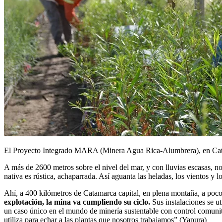
El Proyecto Integrado MARA (Minera Agua Rica-Alumbrera), en Catama
A más de 2600 metros sobre el nivel del mar, y con lluvias escasas, no
nativa es rústica, achaparrada. Así aguanta las heladas, los vientos y l
Ahí, a 400 kilómetros de Catamarca capital, en plena montaña, a poco
explotación, la mina va cumpliendo su ciclo.
Sus instalaciones se 
un caso único en el mundo de minería sustentable con control comunit
utiliza para echar a las plantas que nosotros trabajamos” (Yapura)