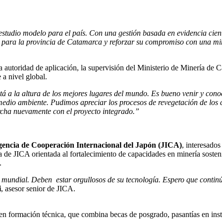
tudio modelo para el país. Con una gestión basada en evidencia científi
 para la provincia de Catamarca y reforzar su compromiso con una min
 la autoridad de aplicación, la supervisión del Ministerio de Minería d
 a nivel global.
 a la altura de los mejores lugares del mundo. Es bueno venir y conoce
 medio ambiente. Pudimos apreciar los procesos de revegetación de los
rcha nuevamente con el proyecto integrado.”
encia de Cooperación Internacional del Japón (JICA)
, interesados
 JICA orientada al fortalecimiento de capacidades en minería sostenibl
.
mundial. Deben estar orgullosos de su tecnología. Espero que continúe
i
, asesor senior de JICA.
en formación técnica, que combina becas de posgrado, pasantías en inst