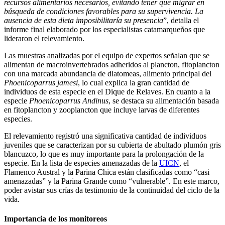
recursos alimentarios necesarios, evitando tener que migrar en
búsqueda de condiciones favorables para su supervivencia. La
ausencia de esta dieta imposibilitaría su presencia
”, detalla el
informe final elaborado por los especialistas catamarqueños que
lideraron el relevamiento.
Las muestras analizadas por el equipo de expertos señalan que se
alimentan de macroinvertebrados adheridos al plancton, fitoplancton
con una marcada abundancia de diatomeas, alimento principal del
Phoenicoparrus jamesi
, lo cual explica la gran cantidad de
individuos de esta especie en el Dique de Relaves. En cuanto a la
especie
Phoenicoparrus Andinus
, se destaca su alimentación basada
en fitoplancton y zooplancton que incluye larvas de diferentes
especies.
El relevamiento registró una significativa cantidad de individuos
juveniles que se caracterizan por su cubierta de abultado plumón gris
blancuzco, lo que es muy importante para la prolongación de la
especie. En la lista de especies amenazadas de la
UICN
, el
Flamenco Austral y la Parina Chica están clasificadas como “casi
amenazadas” y la Parina Grande como “vulnerable”. En este marco,
poder avistar sus crías da testimonio de la continuidad del ciclo de la
vida.
Importancia de los monitoreos