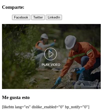
Comparte:
Facebook
Twitter
LinkedIn
Me gusta esto
[likebtn lang="es" dislike_enabled="0" bp_notify="0"]