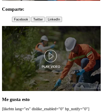
Comparte:
Facebook
Twitter
LinkedIn
Me gusta esto
[likebtn lang="es" dislike_enabled="0" bp_notify="0"]