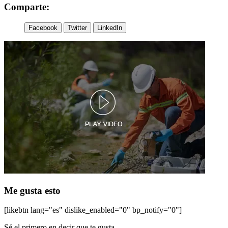
Comparte:
Facebook
Twitter
LinkedIn
Me gusta esto
[likebtn lang="es" dislike_enabled="0" bp_notify="0"]
Sé el primero en decir que te gusta.