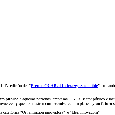
 la IV edición del
“
Premio CCAB al Liderazgo Sostenible
”, sumando
nto público
a aquellas personas, empresas, ONGs, sector público e insti
envuelven
y
que demuestren
compromiso con
un planeta y
un futuro s
las categorías “Organización innovadora” e “Idea innovadora”.