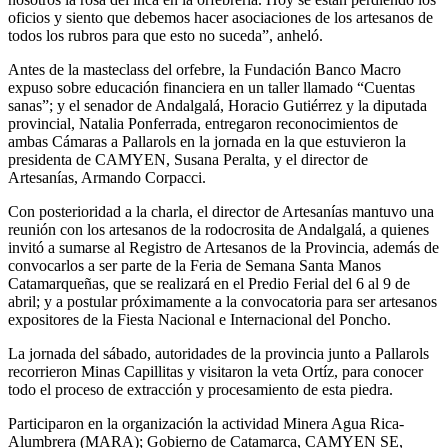
oficios y siento que debemos hacer asociaciones de los artesanos de
todos los rubros para que esto no suceda”, anheló.
Antes de la masteclass del orfebre, la Fundación Banco Macro
expuso sobre educación financiera en un taller llamado “Cuentas
sanas”; y el senador de Andalgalá, Horacio Gutiérrez y la diputada
provincial, Natalia Ponferrada, entregaron reconocimientos de
ambas Cámaras a Pallarols en la jornada en la que estuvieron la
presidenta de CAMYEN, Susana Peralta, y el director de
Artesanías, Armando Corpacci.
Con posterioridad a la charla, el director de Artesanías mantuvo una
reunión con los artesanos de la rodocrosita de Andalgalá, a quienes
invitó a sumarse al Registro de Artesanos de la Provincia, además de
convocarlos a ser parte de la Feria de Semana Santa Manos
Catamarqueñas, que se realizará en el Predio Ferial del 6 al 9 de
abril; y a postular próximamente a la convocatoria para ser artesanos
expositores de la Fiesta Nacional e Internacional del Poncho.
La jornada del sábado, autoridades de la provincia junto a Pallarols
recorrieron Minas Capillitas y visitaron la veta Ortíz, para conocer
todo el proceso de extracción y procesamiento de esta piedra.
Participaron en la organización la actividad Minera Agua Rica-
Alumbrera (MARA); Gobierno de Catamarca, CAMYEN SE,