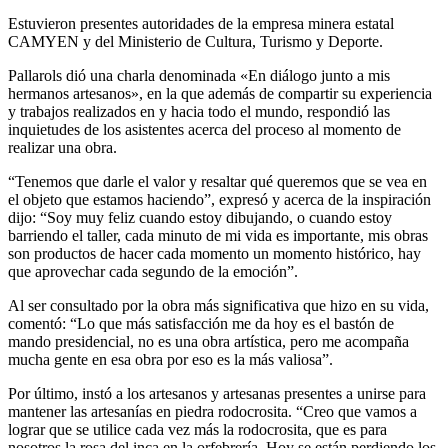
Estuvieron presentes autoridades de la empresa minera estatal
CAMYEN y del Ministerio de Cultura, Turismo y Deporte.
Pallarols dió una charla denominada «En diálogo junto a mis
hermanos artesanos», en la que además de compartir su experiencia
y trabajos realizados en y hacia todo el mundo, respondió las
inquietudes de los asistentes acerca del proceso al momento de
realizar una obra.
“Tenemos que darle el valor y resaltar qué queremos que se vea en
el objeto que estamos haciendo”, expresó y acerca de la inspiración
dijo: “Soy muy feliz cuando estoy dibujando, o cuando estoy
barriendo el taller, cada minuto de mi vida es importante, mis obras
son productos de hacer cada momento un momento histórico, hay
que aprovechar cada segundo de la emoción”.
Al ser consultado por la obra más significativa que hizo en su vida,
comentó: “Lo que más satisfacción me da hoy es el bastón de
mando presidencial, no es una obra artística, pero me acompaña
mucha gente en esa obra por eso es la más valiosa”.
Por último, instó a los artesanos y artesanas presentes a unirse para
mantener las artesanías en piedra rodocrosita. “Creo que vamos a
lograr que se utilice cada vez más la rodocrosita, que es para
nosotros la rosa del inca en la orfebrería. Hoy se están perdiendo los