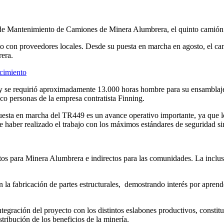
 de Mantenimiento de Camiones de Minera Alumbrera, el quinto camión 
to con proveedores locales. Desde su puesta en marcha en agosto, el ca
rera.
 se requirió aproximadamente 13.000 horas hombre para su ensamblaje.
nco personas de la empresa contratista Finning.
esta en marcha del TR449 es un avance operativo importante, ya que l
haber realizado el trabajo con los máximos estándares de seguridad sin
os para Minera Alumbrera e indirectos para las comunidades. La inclusi
n la fabricación de partes estructurales, demostrando interés por apren
tegración del proyecto con los distintos eslabones productivos, consti
tribución de los beneficios de la minería.