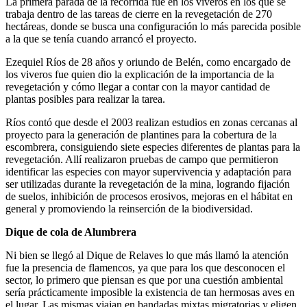
La primera parada de la recorrida fue en los viveros en los que se
trabaja dentro de las tareas de cierre en la revegetación de 270
hectáreas, donde se busca una configuración lo más parecida posible
a la que se tenía cuando arrancó el proyecto.
Ezequiel Ríos de 28 años y oriundo de Belén, como encargado de
los viveros fue quien dio la explicación de la importancia de la
revegetación y cómo llegar a contar con la mayor cantidad de
plantas posibles para realizar la tarea.
Ríos contó que desde el 2003 realizan estudios en zonas cercanas al
proyecto para la generación de plantines para la cobertura de la
escombrera, consiguiendo siete especies diferentes de plantas para la
revegetación. Allí realizaron pruebas de campo que permitieron
identificar las especies con mayor supervivencia y adaptación para
ser utilizadas durante la revegetación de la mina, logrando fijación
de suelos, inhibición de procesos erosivos, mejoras en el hábitat en
general y promoviendo la reinserción de la biodiversidad.
Dique de cola de Alumbrera
Ni bien se llegó al Dique de Relaves lo que más llamó la atención
fue la presencia de flamencos, ya que para los que desconocen el
sector, lo primero que piensan es que por una cuestión ambiental
sería prácticamente imposible la existencia de tan hermosas aves en
el lugar. Las mismas viajan en bandadas mixtas migratorias y eligen