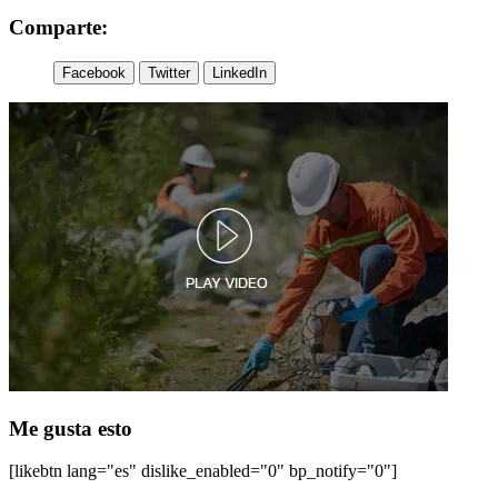
Comparte:
Facebook
Twitter
LinkedIn
Me gusta esto
[likebtn lang="es" dislike_enabled="0" bp_notify="0"]