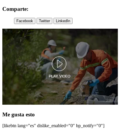
Comparte:
Facebook
Twitter
LinkedIn
Me gusta esto
[likebtn lang="es" dislike_enabled="0" bp_notify="0"]