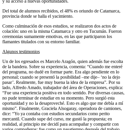
y su acceso a nuevas oportunidades.
Del total de alumnos recibidos, el 48% es oriundo de Catamarca,
provincia donde se halla el yacimiento.
Como culminación de esos estudios, se realizaron dos actos de
colación: uno en la misma Catamarca y otro en Tucumán. Fueron
ceremonias sumamente emotivas, en las que participaron los
flamantes titulados con su entorno familiar.
Algunos testimonios
Un de los egresados es Marcelo Aragón, quien además fue escolta
de la bandera. Sobre su experiencia, comenta: “Cuando me enteré
del programa, no dudé en formar parte. Era algo pendiente en lo
personal; cuando se presentó la posibilidad –me dije– ‘no la dejo
pasar’. Realmente, fue muy buena la idea de la empresa”. Por su
lado, Alfredo Amado, trabajador del área de Operaciones, explica:
“Fue una experiencia positiva en todo sentido. Por diversas causas,
no pude terminar de estudiar en su momento. Pero surgió esta
oportunidad y no la desaproveché. Esto es algo que me debía a mí
mismo”. Finalmente, Graciela Alsogaray, operadora de camiones,
dice: “Yo ya contaba con estudios secundarios como perito
mercantil. Cuando supe del curso, me gustó la propuesta; en
realidad, al principio me decidí para acompañar y compartir con
varios compañeros; fue como un pasatiempo después del trabajo.