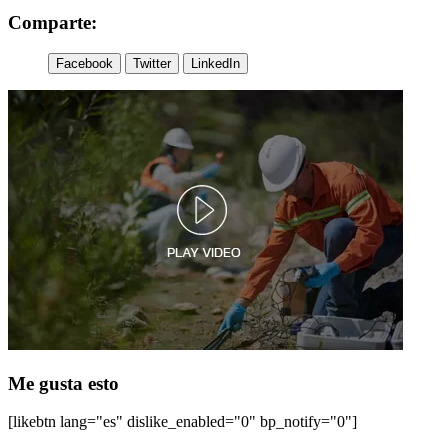
Comparte:
Facebook
Twitter
LinkedIn
Me gusta esto
[likebtn lang="es" dislike_enabled="0" bp_notify="0"]