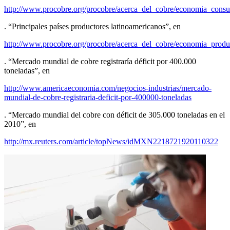
http://www.procobre.org/procobre/acerca_del_cobre/economia_consu
. “Principales países productores latinoamericanos”, en
http://www.procobre.org/procobre/acerca_del_cobre/economia_produ
. “Mercado mundial de cobre registraría déficit por 400.000
toneladas”, en
http://www.americaeconomia.com/negocios-industrias/mercado-
mundial-de-cobre-registraria-deficit-por-400000-toneladas
. “Mercado mundial del cobre con déficit de 305.000 toneladas en el
2010”, en
http://mx.reuters.com/article/topNews/idMXN2218721920110322