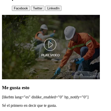
Facebook
Twitter
LinkedIn
Me gusta esto
[likebtn lang="es" dislike_enabled="0" bp_notify="0"]
Sé el primero en decir que te gusta.