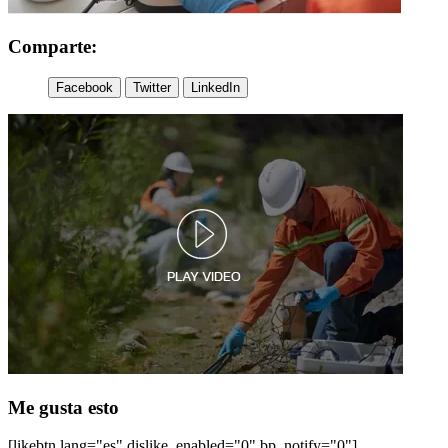
Comparte:
Facebook
Twitter
LinkedIn
Me gusta esto
[likebtn lang="es" dislike_enabled="0" bp_notify="0"]