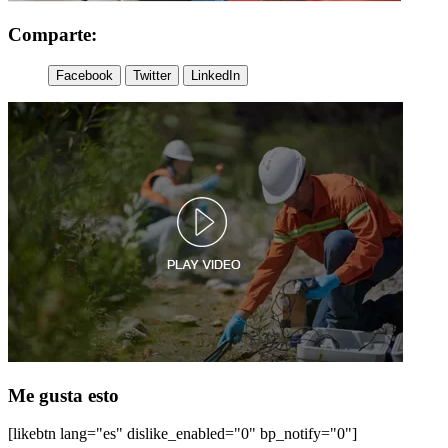
Comparte:
Facebook
Twitter
LinkedIn
Me gusta esto
[likebtn lang="es" dislike_enabled="0" bp_notify="0"]