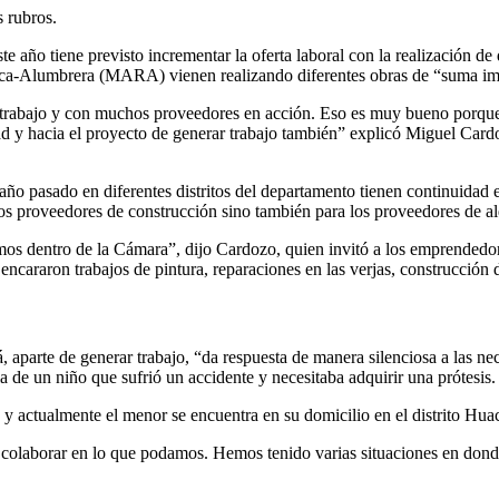
 rubros.
ño tiene previsto incrementar la oferta laboral con la realización de di
ca-Alumbrera (MARA) vienen realizando diferentes obras de “suma imp
bajo y con muchos proveedores en acción. Eso es muy bueno porque h
 y hacia el proyecto de generar trabajo también” explicó Miguel Card
 año pasado en diferentes distritos del departamento tienen continuid
os proveedores de construcción sino también para los proveedores de alqu
os dentro de la Cámara”, dijo Cardozo, quien invitó a los emprendedores
Se encararon trabajos de pintura, reparaciones en las verjas, construcció
parte de generar trabajo, “da respuesta de manera silenciosa a las ne
 de un niño que sufrió un accidente y necesitaba adquirir una prótesis.
a y actualmente el menor se encuentra en su domicilio en el distrito Hua
olaborar en lo que podamos. Hemos tenido varias situaciones en donde