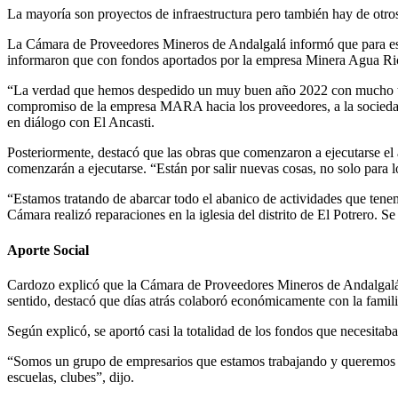
La mayoría son proyectos de infraestructura pero también hay de otros
La Cámara de Proveedores Mineros de Andalgalá informó que para este a
informaron que con fondos aportados por la empresa Minera Agua Ri
“La verdad que hemos despedido un muy buen año 2022 con mucho tra
compromiso de la empresa MARA hacia los proveedores, a la sociedad
en diálogo con El Ancasti.
Posteriormente, destacó que las obras que comenzaron a ejecutarse el
comenzarán a ejecutarse. “Están por salir nuevas cosas, no solo para l
“Estamos tratando de abarcar todo el abanico de actividades que tenem
Cámara realizó reparaciones en la iglesia del distrito de El Potrero. 
Aporte Social
Cardozo explicó que la Cámara de Proveedores Mineros de Andalgalá, a
sentido, destacó que días atrás colaboró económicamente con la familia
Según explicó, se aportó casi la totalidad de los fondos que necesitab
“Somos un grupo de empresarios que estamos trabajando y queremos c
escuelas, clubes”, dijo.