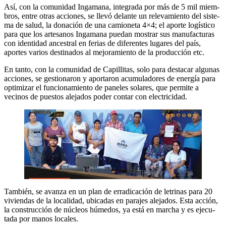
Así, con la comunidad Ingamana, integrada por más de 5 mil miem­
bros, entre otras acciones, se llevó delante un relevamiento del siste­
ma de salud, la donación de una camioneta 4×4; el aporte logístico
para que los artesanos Ingamana puedan mostrar sus manufactu­ras
con identidad ancestral en fe­rias de diferentes lugares del país,
aportes varios destinados al mejo­ramiento de la producción etc.
En tanto, con la comunidad de Ca­pillitas, solo para destacar algunas
acciones, se gestionaron y apor­taron acumuladores de energía para
optimizar el funcionamiento de paneles solares, que permite a
vecinos de puestos alejados poder contar con electricidad.
También, se avanza en un plan de erradicación de letrinas para 20
vi­viendas de la localidad, ubicadas en parajes alejados. Esta acción,
la construcción de núcleos húme­dos, ya está en marcha y es ejecu­
tada por manos locales.