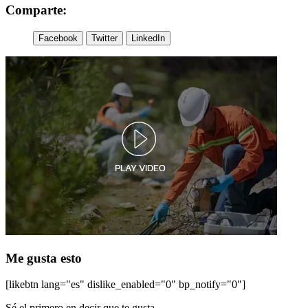
Comparte:
Facebook
Twitter
LinkedIn
Me gusta esto
[likebtn lang="es" dislike_enabled="0" bp_notify="0"]
Sé el primero en decir que te gusta.