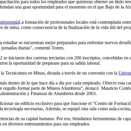
acitación para todos los empleados que quisieran obtener un título terci
 brindan una gran oportunidad para el momento en el que Bajo de la Alum
La formación de profesionales locales está contemplada entre l
re de mina, como consecuencia de la finalización de la vida útil del pr
 estudiar se encuentran mejor preparados para enfrentar nuevos desafí
 jornadas diarias”, comentó Torres.
e iniciaron dos carreras terciarias con 200 inscriptos, concebidas en 
aron la oportunidad de preparase para su salida laboral.
 la Tecnicatura en Minas, dictada a través de un convenio con la
Univer
dentro de lo que hace día a día por cada empleado. Ofrecer esta carrer
un orgullo formar parte de Minera Alumbrera”, destacó Mauricio Cortés,
dministración y Finanzas de Alumbrera desde 2003.
cionar un edificio exclusivo para que funcione el “Centro de Formaci
la tecnología necesarias. Además, se equipó otra sala como aula-cocina, 
tencias de su capital humano. Por eso, brindamos herramientas de capac
es en diversos entrenamientos para sus empleados.