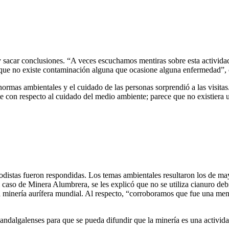
te y sacar conclusiones. “A veces escuchamos mentiras sobre esta activi
de que no existe contaminación alguna que ocasione alguna enfermedad”
normas ambientales y el cuidado de las personas sorprendió a las visitas
 con respecto al cuidado del medio ambiente; parece que no existiera u
iodistas fueron respondidas. Los temas ambientales resultaron los de ma
l caso de Minera Alumbrera, se les explicó que no se utiliza cianuro de
a minería aurífera mundial. Al respecto, “corroboramos que fue una men
os andalgalenses para que se pueda difundir que la minería es una activi